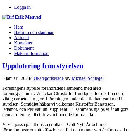
Logga in
Hem
Badrum och stammar
Aktuellt
Kontakter
Dokument
Mäklarinformation
Uppdatering från styrelsen
5 januari, 2024
/
i
Okategoriserade
/
av
Michael Schlegel
Föreningens styrelse förändrades i samband med årets
föreningsstämma. Vi tackar Christoffer Lundquist för det fina och
viktiga arbete han gjort i föreningen under den tid han varit med i
styrelsen. Samtidigt hälsar vi välkomna Kristoffer Bengtsson,
ledamot, och Per Paulun, suppleant. Tillsammans hjälps vi åt att göra
denna förening till ett trivsamt boende för oss alla.
Vi vill passa på att önska er alla ett Gott Nytt År och med
förhoppningar om att 2024 blir ett fint och minnesvärt år för oss alla.