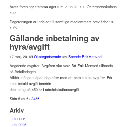
Årets föreningsstämma äger rum 2 juni kl. 19 i Österportsskolans
aula.
Dagordningen är utdelad till samtliga medlemmars brevlådor 18-
19/5
Gällande inbetalning av
hyra/avgift
17 maj, 2016
/
i
Okategoriserade
/
av
Boende ErikMenved
Angående avgifter. Avgiften ska vara Brf Erik Menved tillhanda
på förfallodagen.
Alltför många släpar idag efter med att betala sina avgifter. För
sent betald avgift innebär
debitering på 450 kr i administrationsavgift
Sida 5 av 6
«
‹
3
4
5
6
›
Arkiv
juli 2026
juni 2026