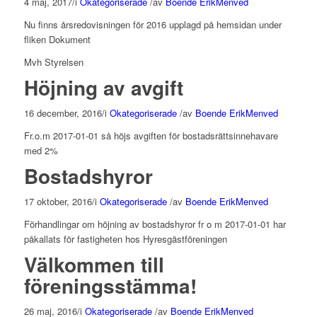
4 maj, 2017
/
i
Okategoriserade
/
av
Boende ErikMenved
Nu finns årsredovisningen för 2016 upplagd på hemsidan under
fliken Dokument
Mvh Styrelsen
Höjning av avgift
16 december, 2016
/
i
Okategoriserade
/
av
Boende ErikMenved
Fr.o.m 2017-01-01 så höjs avgiften för bostadsrättsinnehavare
med 2%
Bostadshyror
17 oktober, 2016
/
i
Okategoriserade
/
av
Boende ErikMenved
Förhandlingar om höjning av bostadshyror fr o m 2017-01-01 har
påkallats för fastigheten hos Hyresgästföreningen
Välkommen till
föreningsstämma!
26 maj, 2016
/
i
Okategoriserade
/
av
Boende ErikMenved